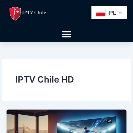
Skip
to
PL
content
Menu
IPTV Chile HD